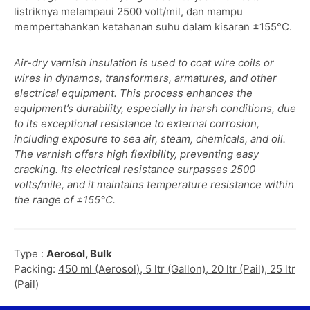
listriknya melampaui 2500 volt/mil, dan mampu
mempertahankan ketahanan suhu dalam kisaran ±155°C.
Air-dry varnish insulation is used to coat wire coils or
wires in dynamos, transformers, armatures, and other
electrical equipment. This process enhances the
equipment’s durability, especially in harsh conditions, due
to its exceptional resistance to external corrosion,
including exposure to sea air, steam, chemicals, and oil.
The varnish offers high flexibility, preventing easy
cracking. Its electrical resistance surpasses 2500
volts/mile, and it maintains temperature resistance within
the range of ±155°C.
Type :
Aerosol, Bulk
Packing:
450 ml (Aerosol), 5 ltr (Gallon), 20 ltr (Pail), 25 ltr
(Pail)