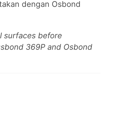
retakan dengan Osbond
al surfaces before
 Osbond 369P and Osbond