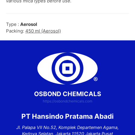
various mica types before use.
Type :
Aerosol
Packing:
450 ml (Aerosol)
OSBOND CHEMICALS
https://osbondchemicals.com
PT Hansindo Pratama Abadi
Jl. Palapa VII No.52, Komplek Departemen Agama,
Kedoya Selatan, Jakarta 11520 Jakarta Pusat