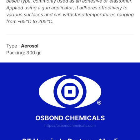
based type, commonly used as an adhesive or elastomer.
Applied using a gun applicator, it adheres effectively to
various surfaces and can withstand temperatures ranging
from -65°C to 205°C.
Type :
Aerosol
Packing:
300 gr
OSBOND CHEMICALS
https://osbondchemicals.com