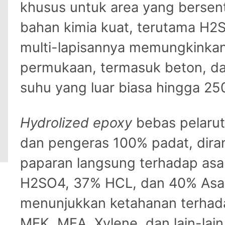
khusus untuk area yang berse
bahan kimia kuat, terutama H2
multi-lapisannya memungkinka
permukaan, termasuk beton, d
suhu yang luar biasa hingga 25
Hydrolized epoxy
bebas pelarut
dan pengeras 100% padat, dira
paparan langsung terhadap asa
H2SO4, 37% HCL, dan 40% Asam 
menunjukkan ketahanan terhada
MEK, MEA, Xylene, dan lain-lai