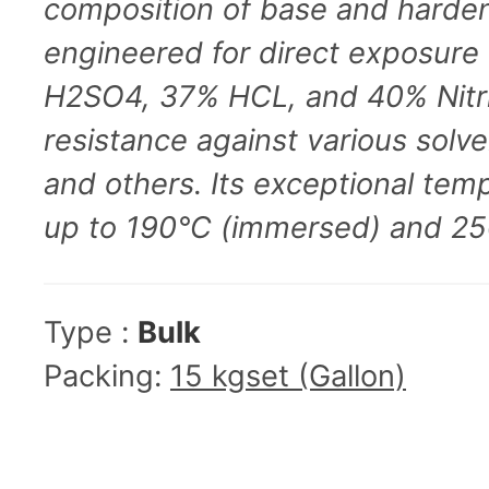
composition of base and hardener
engineered for direct exposure
H2SO4, 37% HCL, and 40% Nitric 
resistance against various solv
and others. Its exceptional tem
up to 190°C (immersed) and 2
Type :
Bulk
Packing:
15 kgset (Gallon)