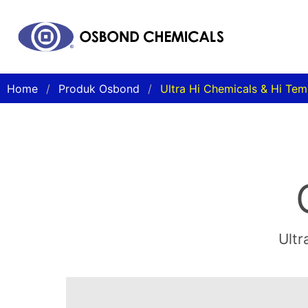
Home
Produk Osbond
Ultra Hi Chemicals & Hi Te
Ultr