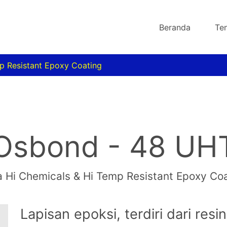
Beranda
Te
mp Resistant Epoxy Coating
Osbond - 48 UH
a Hi Chemicals & Hi Temp Resistant Epoxy Co
Lapisan epoksi, terdiri dari res