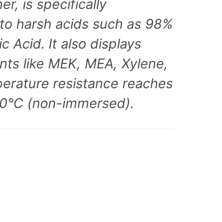
, is specifically
 to harsh acids such as 98%
Acid. It also displays
ents like MEK, MEA, Xylene,
perature resistance reaches
50°C (non-immersed).