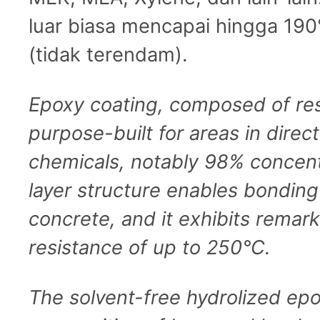
luar biasa mencapai hingga 19
(tidak terendam).
Epoxy coating, composed of res
purpose-built for areas in direc
chemicals, notably 98% concent
layer structure enables bonding 
concrete, and it exhibits remar
resistance of up to 250°C.
The solvent-free hydrolized epo