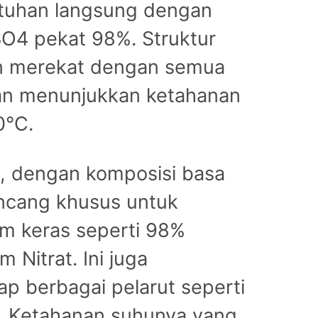
ntuhan langsung dengan
SO4 pekat 98%. Struktur
n merekat dengan semua
an menunjukkan ketahanan
0°C.
, dengan komposisi basa
ncang khusus untuk
m keras seperti 98%
Nitrat. Ini juga
p berbagai pelarut seperti
n. Ketahanan suhunya yang