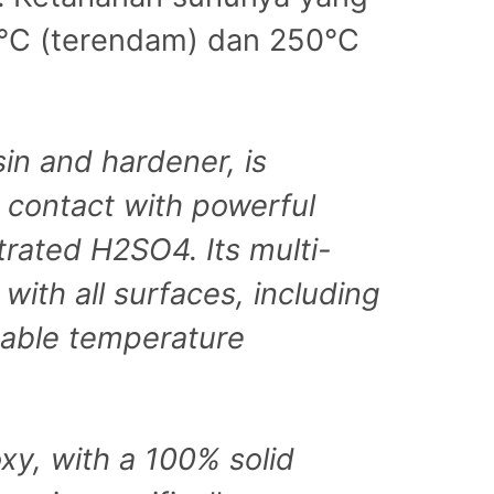
0°C (terendam) dan 250°C
in and hardener, is
t contact with powerful
rated H2SO4. Its multi-
with all surfaces, including
kable temperature
xy, with a 100% solid