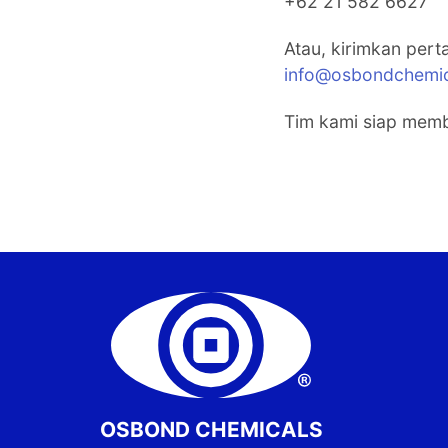
+62 21 582 6627
Atau, kirimkan per
info@osbondchemi
Tim kami siap mem
OSBOND CHEMICALS